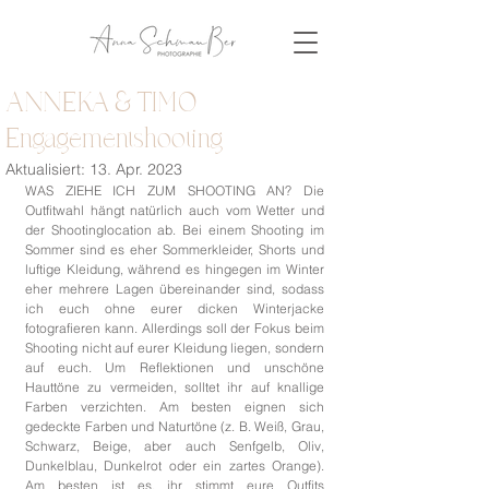
ANNEKA & TIMO |
Engagementshooting
Aktualisiert:
13. Apr. 2023
WAS ZIEHE ICH ZUM SHOOTING AN? Die 
Outfitwahl hängt natürlich auch vom Wetter und 
der Shootinglocation ab. Bei einem Shooting im 
Sommer sind es eher Sommerkleider, Shorts und 
luftige Kleidung, während es hingegen im Winter 
eher mehrere Lagen übereinander sind, sodass 
ich euch ohne eurer dicken Winterjacke 
fotografieren kann. Allerdings soll der Fokus beim 
Shooting nicht auf eurer Kleidung liegen, sondern 
auf euch. Um Reflektionen und unschöne 
Hauttöne zu vermeiden, solltet ihr auf knallige 
Farben verzichten. Am besten eignen sich 
gedeckte Farben und Naturtöne (z. B. Weiß, Grau, 
Schwarz, Beige, aber auch Senfgelb, Oliv, 
Dunkelblau, Dunkelrot oder ein zartes Orange). 
Am besten ist es, ihr stimmt eure Outfits 