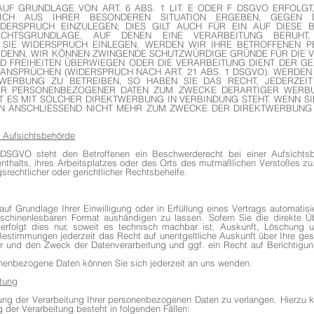
UF GRUNDLAGE VON ART. 6 ABS. 1 LIT. E ODER F DSGVO ERFOLGT,
ICH AUS IHRER BESONDEREN SITUATION ERGEBEN, GEGEN D
ERSPRUCH EINZULEGEN; DIES GILT AUCH FÜR EIN AUF DIESE 
RECHTSGRUNDLAGE, AUF DENEN EINE VERARBEITUNG BERUHT
SIE WIDERSPRUCH EINLEGEN, WERDEN WIR IHRE BETROFFENEN 
EI DENN, WIR KÖNNEN ZWINGENDE SCHUTZWÜRDIGE GRÜNDE FÜR DIE 
UND FREIHEITEN ÜBERWIEGEN ODER DIE VERARBEITUNG DIENT DER 
ANSPRÜCHEN (WIDERSPRUCH NACH ART. 21 ABS. 1 DSGVO). WERDE
TWERBUNG ZU BETREIBEN, SO HABEN SIE DAS RECHT, JEDERZEI
ER PERSONENBEZOGENER DATEN ZUM ZWECKE DERARTIGER WERBUN
IT ES MIT SOLCHER DIREKTWERBUNG IN VERBINDUNG STEHT. WENN S
N ANSCHLIESSEND NICHT MEHR ZUM ZWECKE DER DIREKTWERBUNG
 Aufsichtsbehörde
DSGVO steht den Betroffenen ein Beschwerderecht bei einer Aufsichts
enthalts, ihres Arbeitsplatzes oder des Orts des mutmaßlichen Verstoßes z
rechtlicher oder gerichtlicher Rechtsbehelfe.
uf Grundlage Ihrer Einwilligung oder in Erfüllung eines Vertrags automatisi
aschinenlesbaren Format aushändigen zu lassen. Sofern Sie die direkte Ü
 erfolgt dies nur, soweit es technisch machbar ist. Auskunft, Löschung
estimmungen jederzeit das Recht auf unentgeltliche Auskunft über Ihre g
 und den Zweck der Datenverarbeitung und ggf. ein Recht auf Berichtigu
enbezogene Daten können Sie sich jederzeit an uns wenden.
itung
ng der Verarbeitung Ihrer personenbezogenen Daten zu verlangen. Hierzu kö
der Verarbeitung besteht in folgenden Fällen: