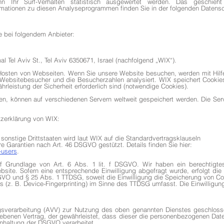
 Ihr Surf-Verhalten statistisch ausgewertet werden. Das geschieh
rmationen zu diesen Analyseprogrammen finden Sie in der folgenden Datensc
e bei folgendem Anbieter:
l Tel Aviv St., Tel Aviv 6350671, Israel (nachfolgend „WIX“).
Hosten von Webseiten. Wenn Sie unsere Website besuchen, werden mit Hilf
Websitebesucher und die Besucherzahlen analysiert. WIX speichert Cookies 
rleistung der Sicherheit erforderlich sind (notwendige Cookies).
en, können auf verschiedenen Servern weltweit gespeichert werden. Die Ser
tzerklärung von WIX:
onstige Drittstaaten wird laut WIX auf die Standardvertragsklauseln
 Garantien nach Art. 46 DSGVO gestützt. Details finden Sie hier:
-users
.
 Grundlage von Art. 6 Abs. 1 lit. f DSGVO. Wir haben ein berechtigtes
bsite. Sofern eine entsprechende Einwilligung abgefragt wurde, erfolgt die 
SGVO und § 25 Abs. 1 TTDSG, soweit die Einwilligung die Speicherung von Co
 (z. B. Device-Fingerprinting) im Sinne des TTDSG umfasst. Die Einwilligung i
gsverarbeitung (AVV) zur Nutzung des oben genannten Dienstes geschloss
iebenen Vertrag, der gewährleistet, dass dieser die personenbezogenen Dat
nhaltung der DSGVO verarbeitet.