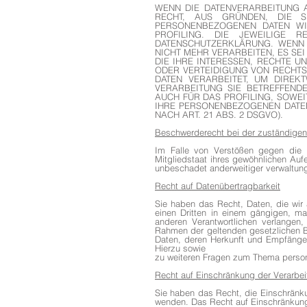
WENN DIE DATENVERARBEITUNG A
RECHT, AUS GRÜNDEN, DIE S
PERSONENBEZOGENEN DATEN WID
PROFILING. DIE JEWEILIGE 
DATENSCHUTZERKLÄRUNG. WENN 
NICHT MEHR VERARBEITEN, ES S
DIE IHRE INTERESSEN, RECHTE 
ODER VERTEIDIGUNG VON RECHTS
DATEN VERARBEITET, UM DIREK
VERARBEITUNG SIE BETREFFEND
AUCH FÜR DAS PROFILING, SOWE
IHRE PERSONENBEZOGENEN DATE
NACH ART. 21 ABS. 2 DSGVO).
Beschwerderecht bei der zuständigen
Im Falle von Verstößen gegen die 
Mitgliedstaat ihres gewöhnlichen Auf
unbeschadet anderweitiger verwaltungs
Recht auf Datenübertragbarkeit
Sie haben das Recht, Daten, die wir a
einen Dritten in einem gängigen, m
anderen Verantwortlichen verlangen,
Rahmen der geltenden gesetzlichen B
Daten, deren Herkunft und Empfänger
Hierzu sowie
zu weiteren Fragen zum Thema person
Recht auf Einschränkung der Verarbe
Sie haben das Recht, die Einschränku
wenden. Das Recht auf Einschränkung 