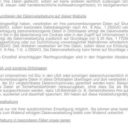
n Ihre Daten gelöscht, sofern wir keine anderen rechtlich zulässigen Gr
 steuer- oder handelsrechtliche Aufbewahrungsfristen); im letztgenannten 
undlagen der Datenverarbeitung auf dieser Website
eingewilligt haben, verarbeiten wir Ihre personenbezogenen Daten auf Grun
GVO, sofern besondere Datenkategorien nach Art. 9 Abs. 1 DSGVO verar
bertragung personenbezogener Daten in Drittstaaten erfolgt die Datenverar
n Sie in die Speicherung von Cookies oder in den Zugriff auf Informationen in
rfolgt die Datenverarbeitung zusätzlich auf Grundlage von § 25 Abs. 1 TTDSG
ragserfüllung oder zur Durchführung vorvertraglicher Maßnahmen erforderlich
SGVO. Des Weiteren verarbeiten wir Ihre Daten, sofern diese zur Erfüllung 
rt. 6 Abs. 1 lit. c DSGVO. Die Datenverarbeitung kann ferner auf Grundlage 
 Einzelfall einschlägigen Rechtsgrundlagen wird in den folgenden Absätz
SA und sonstige Drittstaaten
n Unternehmen mit Sitz in den USA oder sonstigen datenschutzrechtlich nic
ersonenbezogene Daten in diese Drittstaaten übertragen und dort verarbeitet
t der EU vergleichbares Datenschutzniveau garantiert werden kann. Beis
e Daten an Sicherheitsbehörden herauszugeben, ohne dass Sie als Betr
ht ausgeschlossen werden, dass US-Behörden (z. B. Geheimdienste) Ihre auf
auswerten und dauerhaft speichern. Wir haben auf diese Verarbeitungstätig
erarbeitung
 nur mit Ihrer ausdrücklichen Einwilligung möglich. Sie können eine bereits
s zum Widerruf erfolgten Datenverarbeitung bleibt vom Widerruf unberührt.
hebung in besonderen Fällen sowie gegen