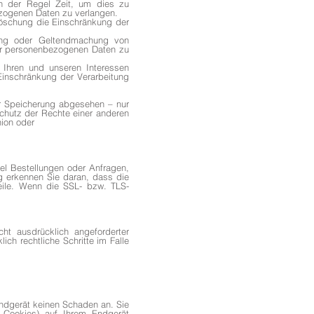
in der Regel Zeit, um dies zu
ezogenen Daten zu verlangen.
Löschung die Einschränkung der
ung oder Geltendmachung von
rer personenbezogenen Daten zu
Ihren und unseren Interessen
Einschränkung der Verarbeitung
er Speicherung abgesehen – nur
chutz der Rechte einer anderen
nion oder
el Bestellungen oder Anfragen,
g erkennen Sie daran, dass die
zeile. Wenn die SSL- bzw. TLS-
ht ausdrücklich angeforderter
ich rechtliche Schritte im Falle
Endgerät keinen Schaden an. Sie
e Cookies) auf Ihrem Endgerät