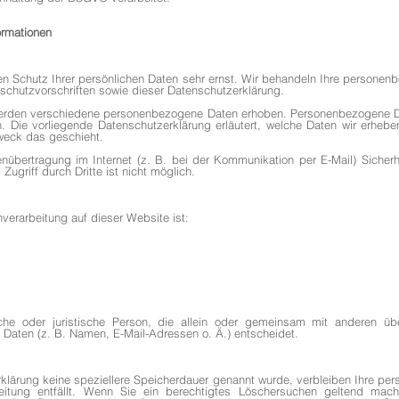
ormationen
en Schutz Ihrer persönlichen Daten sehr ernst. Wir behandeln Ihre personen
chutzvorschriften sowie dieser Datenschutzerklärung.
erden verschiedene personenbezogene Daten erhoben. Personenbezogene Da
en. Die vorliegende Datenschutzerklärung erläutert, welche Daten wir erhebe
weck das geschieht.
nübertragung im Internet (z. B. bei der Kommunikation per E-Mail) Sicherh
ugriff durch Dritte ist nicht möglich.
enverarbeitung auf dieser Website ist:
rliche oder juristische Person, die allein oder gemeinsam mit anderen 
Daten (z. B. Namen, E-Mail-Adressen o. Ä.) entscheidet.
rklärung keine speziellere Speicherdauer genannt wurde, verbleiben Ihre p
itung entfällt. Wenn Sie ein berechtigtes Löschersuchen geltend mach