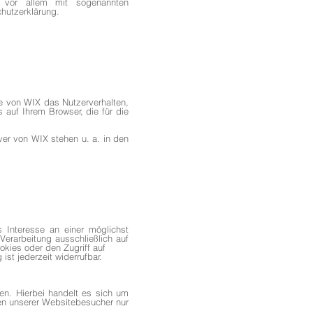
t vor allem mit sogenannten
hutzerklärung.
e von WIX das Nutzerverhalten,
auf Ihrem Browser, die für die
ver von WIX stehen u. a. in den
 Interesse an einer möglichst
Verarbeitung ausschließlich auf
okies oder den Zugriff auf
st jederzeit widerrufbar.
en. Hierbei handelt es sich um
en unserer Websitebesucher nur