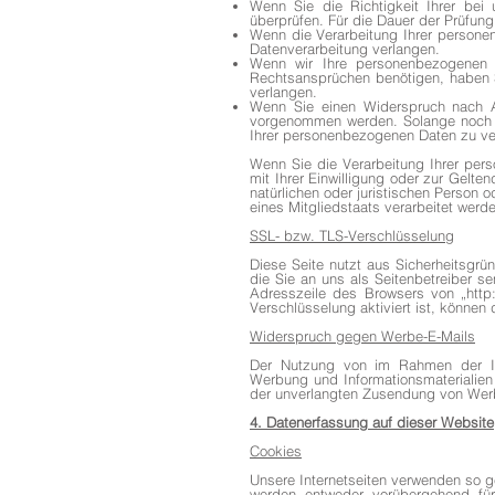
Wenn Sie die Richtigkeit Ihrer bei
überprüfen. Für die Dauer der Prüfun
Wenn die Verarbeitung Ihrer persone
Datenverarbeitung verlangen.
Wenn wir Ihre personenbezogenen 
Rechtsansprüchen benötigen, haben S
verlangen.
Wenn Sie einen Widerspruch nach 
vorgenommen werden. Solange noch ni
Ihrer personenbezogenen Daten zu ve
Wenn Sie die Verarbeitung Ihrer per
mit Ihrer Einwilligung oder zur Gel
natürlichen oder juristischen Person 
eines Mitgliedstaats verarbeitet werd
SSL- bzw. TLS-Verschlüsselung
Diese Seite nutzt aus Sicherheitsgrü
die Sie an uns als Seitenbetreiber s
Adresszeile des Browsers von „http:
Verschlüsselung aktiviert ist, können 
Widerspruch gegen Werbe-E-Mails
Der Nutzung von im Rahmen der Imp
Werbung und Informationsmaterialien w
der unverlangten Zusendung von Werb
4. Datenerfassung auf dieser Website
Cookies
Unsere Internetseiten verwenden so g
werden entweder vorübergehend für