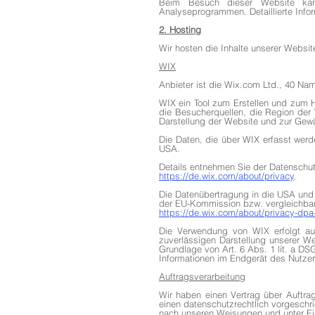
Beim Besuch dieser Website kann
Analyseprogrammen. Detaillierte Info
2. Hosting
Wir hosten die Inhalte unserer Websit
WIX
Anbieter ist die Wix.com Ltd., 40 Nama
WIX ein Tool zum Erstellen und zum 
die Besucherquellen, die Region der 
Darstellung der Website und zur Gewäh
Die Daten, die über WIX erfasst werd
USA.
Details entnehmen Sie der Datenschu
https://de.wix.com/about/privacy
.
Die Datenübertragung in die USA und s
der EU-Kommission bzw. vergleichbare
https://de.wix.com/about/privacy-dpa
Die Verwendung von WIX erfolgt auf
zuverlässigen Darstellung unserer We
Grundlage von Art. 6 Abs. 1 lit. a D
Informationen im Endgerät des Nutzers
Auftragsverarbeitung
Wir haben einen Vertrag über Auftra
einen datenschutzrechtlich vorgeschr
nach unseren Weisungen und unter Ei