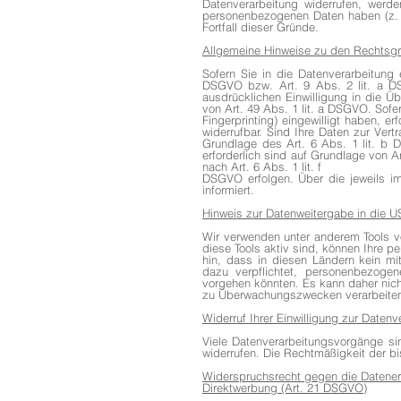
Datenverarbeitung widerrufen, werde
personenbezogenen Daten haben (z. B.
Fortfall dieser Gründe.
Allgemeine Hinweise zu den Rechtsgr
Sofern Sie in die Datenverarbeitung 
DSGVO bzw. Art. 9 Abs. 2 lit. a DS
ausdrücklichen Einwilligung in die Ü
von Art. 49 Abs. 1 lit. a DSGVO. Sofer
Fingerprinting) eingewilligt haben, e
widerrufbar. Sind Ihre Daten zur Vert
Grundlage des Art. 6 Abs. 1 lit. b D
erforderlich sind auf Grundlage von A
nach Art. 6 Abs. 1 lit. f
DSGVO erfolgen. Über die jeweils im
informiert.
Hinweis zur Datenweitergabe in die U
Wir verwenden unter anderem Tools vo
diese Tools aktiv sind, können Ihre p
hin, dass in diesen Ländern kein mi
dazu verpflichtet, personenbezogen
vorgehen könnten. Es kann daher nic
zu Überwachungszwecken verarbeiten, 
Widerruf Ihrer Einwilligung zur Datenv
Viele Datenverarbeitungsvorgänge sind
widerrufen. Die Rechtmäßigkeit der bi
Widerspruchsrecht gegen die Datener
Direktwerbung (Art. 21 DSGVO)