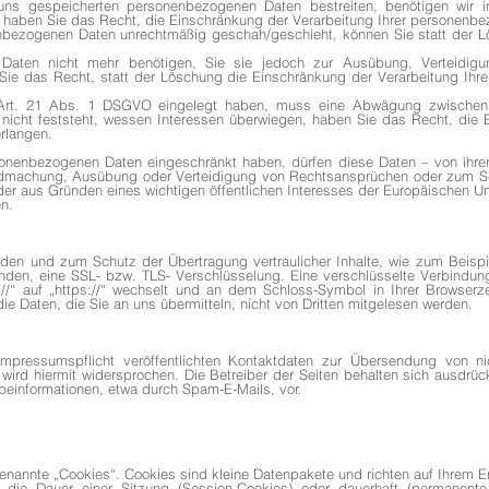
 uns gespeicherten personenbezogenen Daten bestreiten, benötigen wir 
g haben Sie das Recht, die Einschränkung der Verarbeitung Ihrer personenb
nbezogenen Daten unrechtmäßig geschah/geschieht, können Sie statt der 
Daten nicht mehr benötigen, Sie sie jedoch zur Ausübung, Verteidig
ie das Recht, statt der Löschung die Einschränkung der Verarbeitung Ih
Art. 21 Abs. 1 DSGVO eingelegt haben, muss eine Abwägung zwischen 
cht feststeht, wessen Interessen überwiegen, haben Sie das Recht, die 
rlangen.
sonenbezogenen Daten eingeschränkt haben, dürfen diese Daten – von ihr
tendmachung, Ausübung oder Verteidigung von Rechtsansprüchen oder zum S
oder aus Gründen eines wichtigen öffentlichen Interesses der Europäischen U
en.
nden und zum Schutz der Übertragung vertraulicher Inhalte, wie zum Beispi
enden, eine SSL- bzw. TLS- Verschlüsselung. Eine verschlüsselte Verbindun
//“ auf „https://“ wechselt und an dem Schloss-Symbol in Ihrer Browser
die Daten, die Sie an uns übermitteln, nicht von Dritten mitgelesen werden.
ressumspflicht veröffentlichten Kontaktdaten zur Übersendung von nic
ird hiermit widersprochen. Die Betreiber der Seiten behalten sich ausdrückl
einformationen, etwa durch Spam-E-Mails, vor.
enannte „Cookies“. Cookies sind kleine Datenpakete und richten auf Ihrem 
 die Dauer einer Sitzung (Session-Cookies) oder dauerhaft (permanent