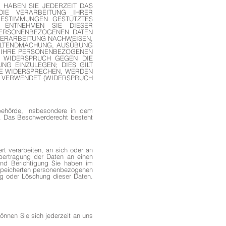
 HABEN SIE JEDERZEIT DAS
IE VERARBEITUNG IHRER
BESTIMMUNGEN GESTÜTZTES
, ENTNEHMEN SIE DIESER
PERSONENBEZOGENEN DATEN
VERARBEITUNG NACHWEISEN,
GELTENDMACHUNG, AUSÜBUNG
N IHRE PERSONENBEZOGENEN
T WIDERSPRUCH GEGEN DIE
G EINZULEGEN; DIES GILT
IE WIDERSPRECHEN, WERDEN
 VERWENDET (WIDERSPRUCH
behörde, insbesondere in dem
u. Das Beschwerderecht besteht
ert verarbeiten, an sich oder an
bertragung der Daten an einen
 und Berichtigung Sie haben im
espeicherten personenbezogenen
ng oder Löschung dieser Daten.
nnen Sie sich jederzeit an uns