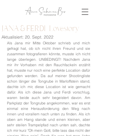
JANA & FERDI | Lovestory
Aktualisiert:
20. Sept. 2022
Als Jana mir Mitte Oktober schrieb und mich 
gefragt hat, ob ich nicht ihren Freund und sie 
zusammen fotografieren könnte, musste ich nicht 
lange überlegen. UNBEDINGT! Nachdem Jana 
mir ihr Vorhaben mit den Rauchfackeln erzählt 
hat, musste nur noch eine perfekte Location dafür 
gefunden werden. Da auf meiner Shootingliste 
schon länger die Tongrube in Marloffstein stand, 
dachte ich mir, diese Location ist wie gemacht 
dafür. Als ich diese Jana und Ferdi vorschlug, 
waren beide auch sehr begeistert davon. Am 
Parkplatz der Tongrube angekommen, war es erst 
einmal eine Herausforderung den Weg nach 
innen und vorallem nach unten zu finden. Als ich 
oben am Hang stande und einen kleinen, aber 
sehr steilen Trampelpfad nach unten sah, dachte 
ich mir kurz "Oh mein Gott, bitte lass das nicht der 
einzige Weg sein". Doch für was hat man liebe 