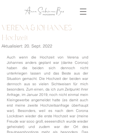
VERENA & JOHANNES |
Hochzeit
Aktualisiert:
20. Sept. 2022
Auch wenn die Hochzeit von Verena und 
Johannes anders geplant war (danke Corona) 
haben die beiden sich dennoch nicht 
unterkriegen lassen und das Beste aus der 
Situation gemacht. Die Hochzeit der beiden war 
dennoch aus so vielen Sichtweisen für mich 
besonders. Zum einen, da ich zum Zeitpunkt ihrer 
Anfrage, im Januar 2019, noch nicht einmal mein 
Kleingewerbe angemeldet hatte (es damit auch 
erst meine zweite Hochzeitsanfrage überhaupt 
war). Besonders, weil es nach dem Corona 
Lockdown wieder die erste Hochzeit war (meine 
Freude war sooo groß, eeeeendlich wurde wieder 
geheiratet) und zudem war der Ort des 
Brautpaarshootings mehr als besonders. Das 