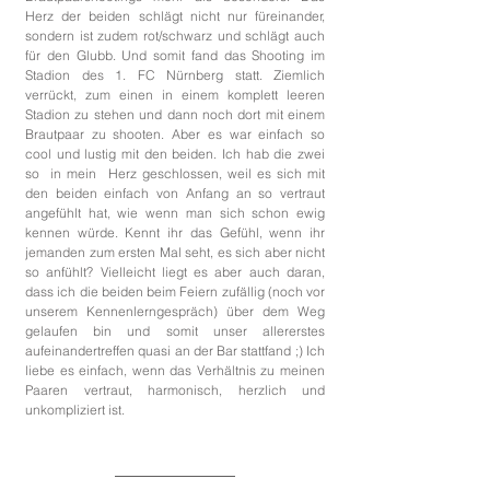
Herz der beiden schlägt nicht nur füreinander, 
sondern ist zudem rot/schwarz und schlägt auch 
für den Glubb. Und somit fand das Shooting im 
Stadion des 1. FC Nürnberg statt. Ziemlich 
verrückt, zum einen in einem komplett leeren 
Stadion zu stehen und dann noch dort mit einem 
Brautpaar zu shooten. Aber es war einfach so 
cool und lustig mit den beiden. Ich hab die zwei 
so  in mein  Herz geschlossen, weil es sich mit 
den beiden einfach von Anfang an so vertraut 
angefühlt hat, wie wenn man sich schon ewig 
kennen würde. Kennt ihr das Gefühl, wenn ihr 
jemanden zum ersten Mal seht, es sich aber nicht 
so anfühlt? Vielleicht liegt es aber auch daran, 
dass ich die beiden beim Feiern zufällig (noch vor 
unserem Kennenlerngespräch) über dem Weg 
gelaufen bin und somit unser allererstes 
aufeinandertreffen quasi an der Bar stattfand ;) Ich 
liebe es einfach, wenn das Verhältnis zu meinen 
Paaren vertraut, harmonisch, herzlich und 
unkompliziert ist.